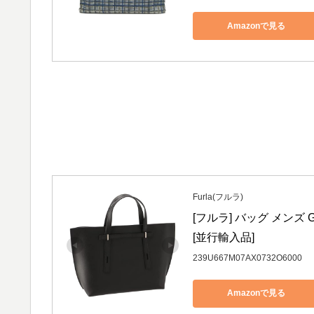
Amazonで見る
Furla(フルラ)
[フルラ] バッグ メンズ GI
[並行輸入品]
239U667M07AX0732O6000
Amazonで見る