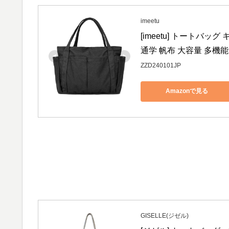
imeetu
[imeetu] トートバッ
通学 帆布 大容量 多機
ZZD240101JP
Amazonで見る
GISELLE(ジゼル)