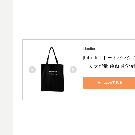
Libetter
[Libetter] トート
ース 大容量 通勤 通学 
Amazonで見る