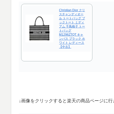
Christian Dior クリ
スチャンディオー
ル トートバッグ ブ
ックトート ミディ
アム 千鳥格子 トー
トバッグ
M1296ZTQT キャ
ンバス ブラック ホ
ワイト レディース
【中古】
↓画像をクリックすると楽天の商品ページに行