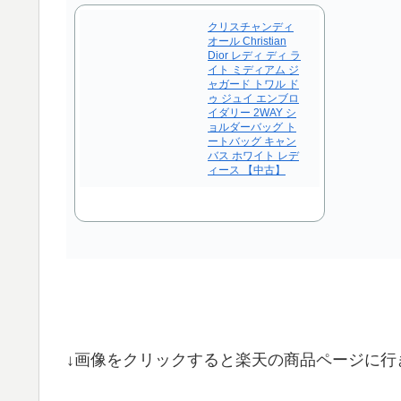
クリスチャンディ
オール Christian
Dior レディ ディ ラ
イト ミディアム ジ
ャガード トワル ド
ゥ ジュイ エンブロ
イダリー 2WAY シ
ョルダーバッグ ト
ートバッグ キャン
バス ホワイト レデ
ィース 【中古】
↓画像をクリックすると楽天の商品ページに行