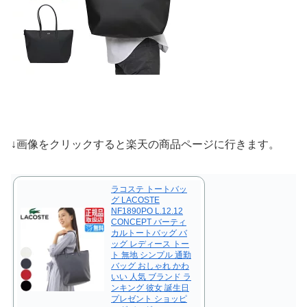
↓画像をクリックすると楽天の商品ページに行きます。
ラコステ トートバッ
グ LACOSTE
NF1890PO L.12.12
CONCEPT バーティ
カルトートバッグ バ
ッグ レディース トー
ト 無地 シンプル 通勤
バッグ おしゃれ かわ
いい 人気 ブランド ラ
ンキング 彼女 誕生日
プレゼント ショッピ