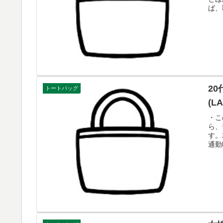
ば、
2
トートバッグ
(L
・こ
ら、
す。
通勤