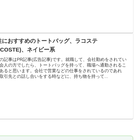
性におすすめのトートバッグ、ラコステ
ACOSTE)、ネイビー系
の記事はPR記事(広告記事)です。就職して、会社勤めをされてい
会人の方でしたら、トートバッグを持って、職場へ通勤されるこ
あると思います。会社で営業などの仕事をされているのであれ
取引先との話し合いをする時などに、持ち物を持って...