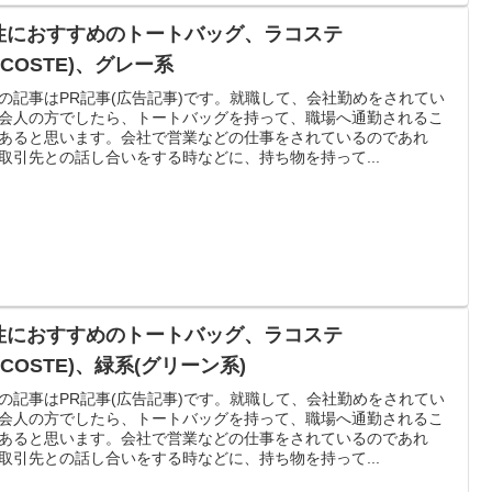
性におすすめのトートバッグ、ラコステ
ACOSTE)、グレー系
の記事はPR記事(広告記事)です。就職して、会社勤めをされてい
会人の方でしたら、トートバッグを持って、職場へ通勤されるこ
あると思います。会社で営業などの仕事をされているのであれ
取引先との話し合いをする時などに、持ち物を持って...
性におすすめのトートバッグ、ラコステ
ACOSTE)、緑系(グリーン系)
の記事はPR記事(広告記事)です。就職して、会社勤めをされてい
会人の方でしたら、トートバッグを持って、職場へ通勤されるこ
あると思います。会社で営業などの仕事をされているのであれ
取引先との話し合いをする時などに、持ち物を持って...