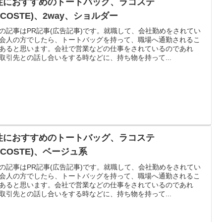
性におすすめのトートバッグ、ラコステ
ACOSTE)、2way、ショルダー
の記事はPR記事(広告記事)です。就職して、会社勤めをされてい
会人の方でしたら、トートバッグを持って、職場へ通勤されるこ
あると思います。会社で営業などの仕事をされているのであれ
取引先との話し合いをする時などに、持ち物を持って...
性におすすめのトートバッグ、ラコステ
ACOSTE)、ベージュ系
の記事はPR記事(広告記事)です。就職して、会社勤めをされてい
会人の方でしたら、トートバッグを持って、職場へ通勤されるこ
あると思います。会社で営業などの仕事をされているのであれ
取引先との話し合いをする時などに、持ち物を持って...