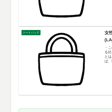
女
トートバッグ
(L
・こ
る社
とは
ば、