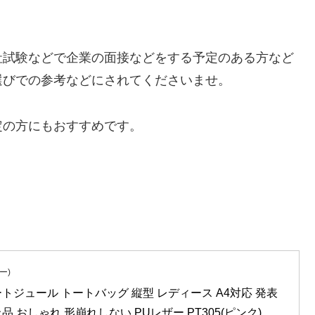
社試験などで企業の面接などをする予定のある方など
選びでの参考などにされてくださいませ。
定の方にもおすすめです。
ー)
ートジュール トートバッグ 縦型 レディース A4対応 発表
上品 おしゃれ 形崩れしない PUレザー PT305(ピンク)