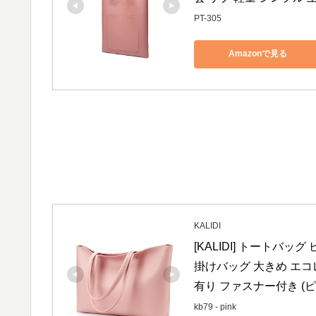
PT-305
Amazonで見る
KALIDI
[KALIDI] トートバ
掛けバッグ 大きめ エコレ
有り ファスナー付き (ピ
kb79 - pink