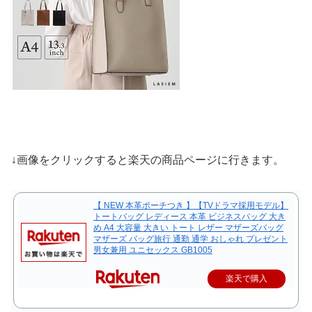
↓画像をクリックすると楽天の商品ページに行きます。
【 NEW 本革ポーチつき 】【TVドラマ採用モデル】
トートバッグ レディース 本革 ビジネスバッグ 大き
め A4 大容量 大きい トート レザー マザーズバッグ
マザーズ バッグ旅行 通勤 通学 おしゃれ プレゼント
男女兼用 ユニセックス GB1005
楽天で購入