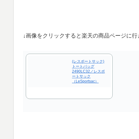
↓画像をクリックすると楽天の商品ページに行
(レスポートサック)
トートバッグ
2490LC32／レスポ
ートサック
（LeSportsac）