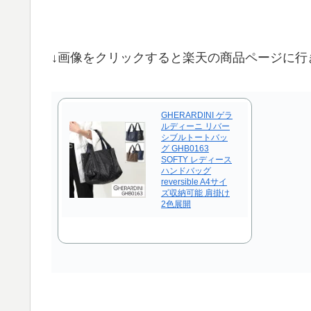
↓画像をクリックすると楽天の商品ページに行
GHERARDINI ゲラ
ルディーニ リバー
シブルトートバッ
グ GHB0163
SOFTY レディース
ハンドバッグ
reversible A4サイ
ズ収納可能 肩掛け
2色展開