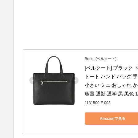
Berkut(ベルクート)
[ベルクート] ブラック
トート ハンド バッグ 手
小さい ミニ おしゃれ 
容量 通勤 通学 黒 黒色 113
1131500-F-003
Amazonで見る