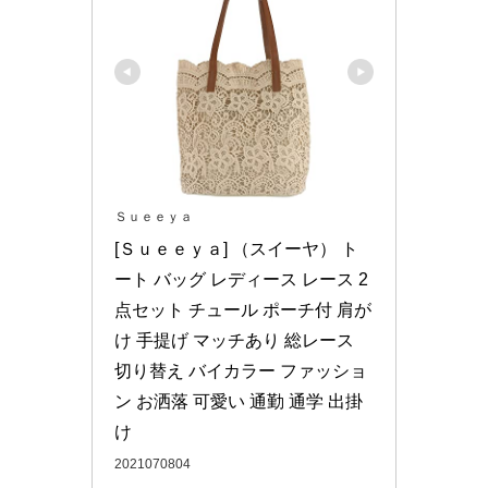
Ｓｕｅｅｙａ
[Ｓｕｅｅｙａ] （スイーヤ） ト
ート バッグ レディース レース 2
点セット チュール ポーチ付 肩が
け 手提げ マッチあり 総レース 
切り替え バイカラー ファッショ
ン お洒落 可愛い 通勤 通学 出掛
け
2021070804