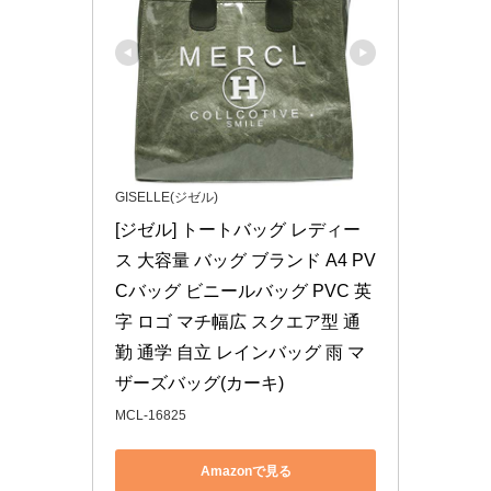
GISELLE(ジゼル)
[ジゼル] トートバッグ レディー
ス 大容量 バッグ ブランド A4 PV
Cバッグ ビニールバッグ PVC 英
字 ロゴ マチ幅広 スクエア型 通
勤 通学 自立 レインバッグ 雨 マ
ザーズバッグ(カーキ)
MCL-16825
Amazonで見る