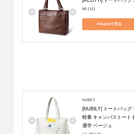
[REOTTI] トートバッ
IM-1311
Amazonで見る
NUBILY
[NUBILY] トートバ
軽量 キャンパストート 
通学 ベージュ