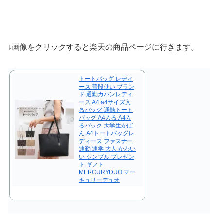
↓画像をクリックすると楽天の商品ページに行きます。
トートバッグ レディ
ース 普段使い ブラン
ド 通勤カバンレディ
ース A4 a4サイズ入
るバッグ 通勤トート
バッグ A4入る A4入
るバック 大学生かば
ん A4トートバッグレ
ディース ファスナー
通勤 通学 大人 かわい
い シンプル プレゼン
ト ギフト
MERCURYDUO マー
キュリーデュオ