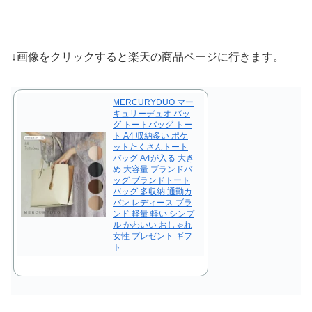
↓画像をクリックすると楽天の商品ページに行きます。
MERCURYDUO マー
キュリーデュオ バッ
グ トートバッグ トー
ト A4 収納多い ポケ
ットたくさんトート
バッグ A4が入る 大き
め 大容量 ブランドバ
ッグ ブランドトート
バッグ 多収納 通勤カ
バン レディース ブラ
ンド 軽量 軽い シンプ
ル かわいい おしゃれ
女性 プレゼント ギフ
ト