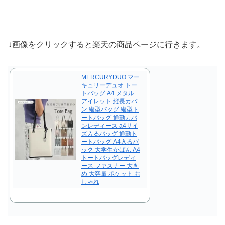
↓画像をクリックすると楽天の商品ページに行きます。
MERCURYDUO マー
キュリーデュオ トー
トバッグ A4 メタル
アイレット 縦長カバ
ン 縦型バッグ 縦型ト
ートバッグ 通勤カバ
ンレディース a4サイ
ズ入るバッグ 通勤ト
ートバッグ A4入るバ
ック 大学生かばん A4
トートバッグレディ
ース ファスナー 大き
め 大容量 ポケット お
しゃれ