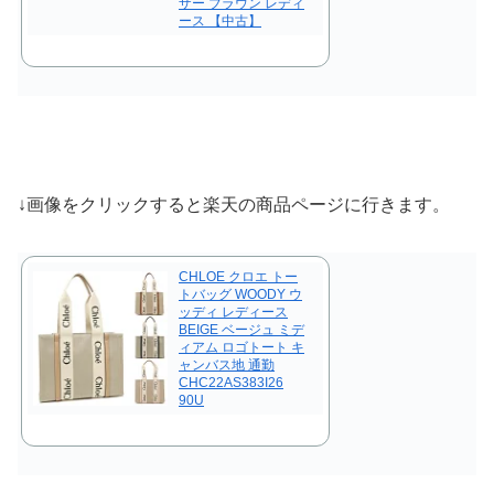
ザー ブラウン レディ
ース 【中古】
↓画像をクリックすると楽天の商品ページに行きます。
CHLOE クロエ トー
トバッグ WOODY ウ
ッディ レディース
BEIGE ベージュ ミデ
ィアム ロゴトート キ
ャンバス地 通勤
CHC22AS383I26
90U