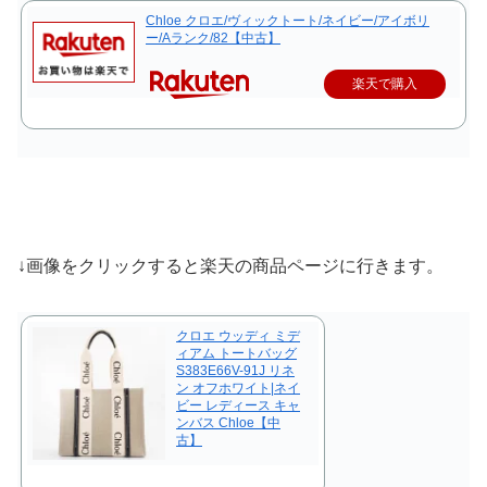
Chloe クロエ/ヴィックトート/ネイビー/アイボリ
ー/Aランク/82【中古】
楽天で購入
↓画像をクリックすると楽天の商品ページに行きます。
クロエ ウッディ ミデ
ィアム トートバッグ
S383E66V-91J リネ
ン オフホワイト|ネイ
ビー レディース キャ
ンバス Chloe【中
古】