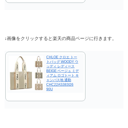
↓画像をクリックすると楽天の商品ページに行きます。
CHLOE クロエ トー
トバッグ WOODY ウ
ッディ レディース
BEIGE ベージュ ミデ
ィアム ロゴトート キ
ャンバス地 通勤
CHC22AS383I26
90U