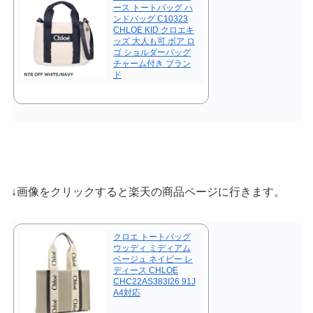
ース トートバッグ ハ
ンドバッグ C10323
CHLOE KID クロエキ
ッズ 大人も可 ボア ロ
ゴ ショルダーバッグ
チャーム付き ブラン
ド
↓画像をクリックすると楽天の商品ページに行きます。
クロエ トートバッグ
ウッディ ミディアム
ベージュ ネイビー レ
ディース CHLOE
CHC22AS383I26 91J
A4対応