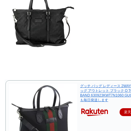
グッチ バッグ レディース 2WA
ッグ アウトレット ブラック O TO
BAND 630923KWT7N1060 G
も毎日発送します
楽