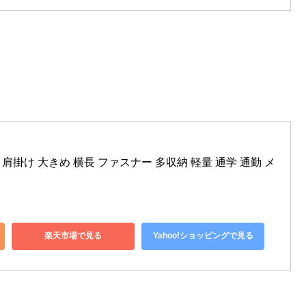
 肩掛け 大きめ 横長 ファスナー 多収納 軽量 通学 通勤 メ
楽天市場で見る
Yahoo!ショッピングで見る