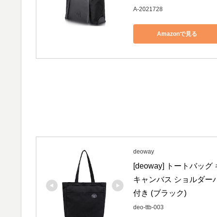
A-2021728
Amazonで見る
deoway
[deoway] トートバッ
キャンバス ショルダーバ
付き (ブラック)
deo-ttb-003