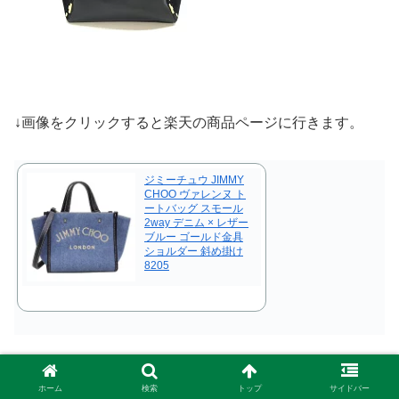
↓画像をクリックすると楽天の商品ページに行きます。
ジミーチュウ JIMMY
CHOO ヴァレンヌ ト
ートバッグ スモール
2way デニム × レザー
ブルー ゴールド金具
ショルダー 斜め掛け
8205
ホーム
検索
トップ
サイドバー